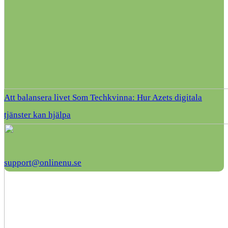
Att balansera livet Som Techkvinna: Hur Azets digitala
tjänster kan hjälpa
support@onlinenu.se