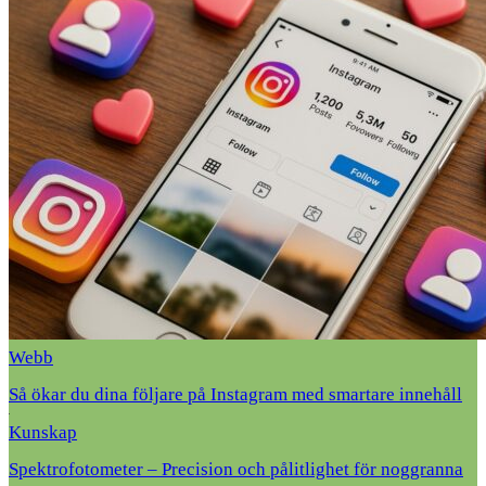
Webb
Så ökar du dina följare på Instagram med smartare innehåll
Kunskap
Spektrofotometer – Precision och pålitlighet för noggranna