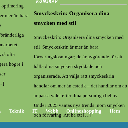
KUNSKAP
k optimering
Smyckeskrin: Organisera dina
er mer än bara
smycken med stil
e
föränderliga
Smyckeskrin: Organisera dina smycken med
amarbetet
stil Smyckeskrin är mer än bara
rå ofta
förvaringslösningar; de är avgörande för att
gera högre i
hålla dina smycken skyddade och
ser
organiserade. Att välja rätt smyckeskrin
[…]
handlar om mer än estetik – det handlar om att
anpassa valet efter dina personliga behov.
Under 2025 väntas nya trends inom smycken
a
Teknik
IT
Webb
Onlineshopping
Hem
och förvaring. Att ha ett […]