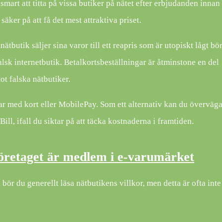
mart att titta på vissa butiker på nätet efter erbjudanden innan
säker på att få det mest attraktiva priset.
ätbutik säljer sina varor till ett reapris som är utopiskt lågt bö
alsk internetbutik. Betalkortsbeställningar är åtminstone en del
ot falska nätbutiker.
gar med kort eller MobilePay. Som ett alternativ kan du överväg
ll, ifall du siktar på att täcka kostnaderna i framtiden.
öretaget är medlem i e-varumärket
bör du generellt läsa nätbutikens villkor, men detta är ofta inte