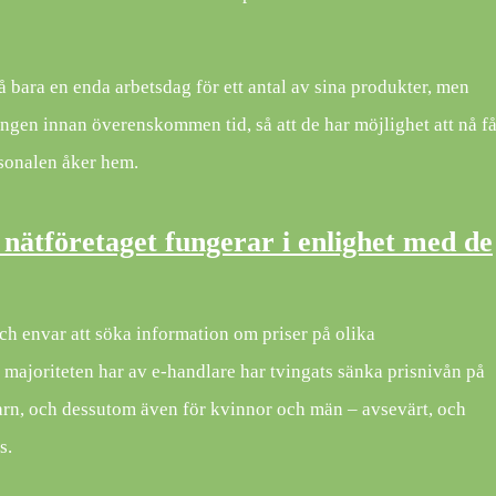
å bara en enda arbetsdag för ett antal av sina produkter, men
ingen innan överenskommen tid, så att de har möjlighet att nå f
rsonalen åker hem.
nätföretaget fungerar i enlighet med de
och envar att söka information om priser på olika
majoriteten har av e-handlare har tvingats sänka prisnivån på
arn, och dessutom även för kvinnor och män – avsevärt, och
s.