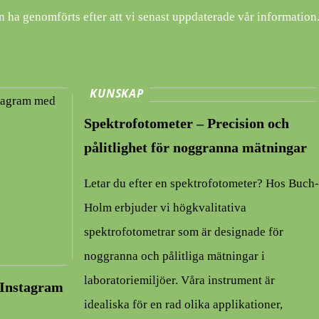
n ha genomförts efter att vi senast uppdaterade vår information
KUNSKAP
Spektrofotometer – Precision och
pålitlighet för noggranna mätningar
Letar du efter en spektrofotometer? Hos Buch
Holm erbjuder vi högkvalitativa
spektrofotometrar som är designade för
noggranna och pålitliga mätningar i
laboratoriemiljöer. Våra instrument är
å Instagram
idealiska för en rad olika applikationer,