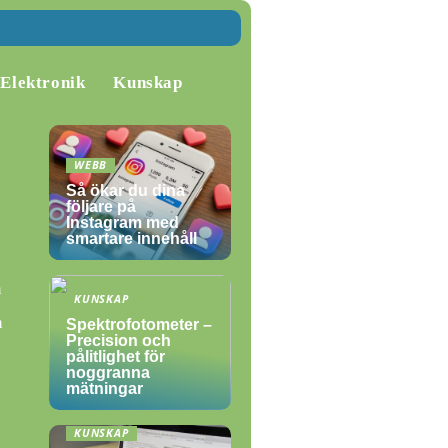
Elektronik
Kunskap
WEBB
Så ökar du dina
följare på
Instagram med
smartare innehåll
n
KUNSKAP
n
Spektrofotometer –
Precision och
pålitlighet för
noggranna
mätningar
KUNSKAP