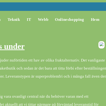
a
Teknik
IT
Webb
Onlineshopping
Hem
s under
uder nuförtiden ett hav av olika fraktalternativ. Det vanligaste
n paketbutik och sedan är det bara att titta förbi efter beställninge
nder. Leveranstypen är superproblemfri och i många fall även de
ig vara ovanligt central när du behöver varan med ett
et aktuellt att vi tittar närmare på förväntad leveranstid för