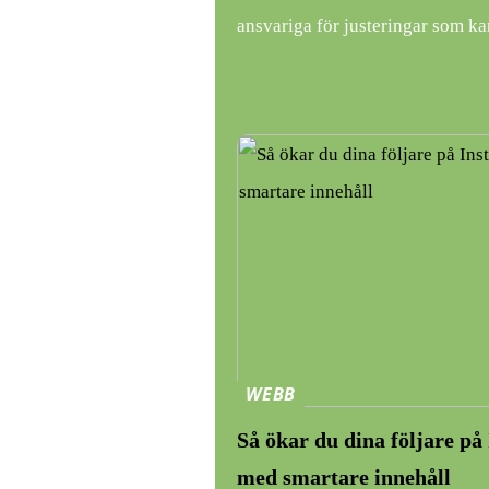
ansvariga för justeringar som ka
WEBB
Så ökar du dina följare p
med smartare innehåll