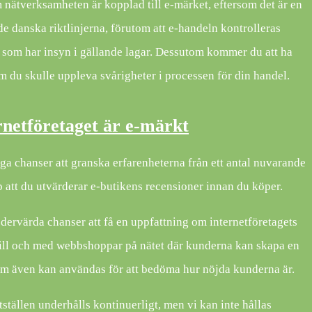
m nätverksamheten är kopplad till e-märket, eftersom det är en
de danska riktlinjerna, förutom att e-handeln kontrolleras
som har insyn i gällande lagar. Dessutom kommer du att ha
om du skulle uppleva svårigheter i processen för din handel.
rnetföretaget är e-märkt
iga chanser att granska erfarenheterna från ett antal nuvarande
lp att du utvärderar e-butikens recensioner innan du köper.
dervärda chanser att få en uppfattning om internetföretagets
ill och med webbshoppar på nätet där kunderna kan skapa en
m även kan användas för att bedöma hur nöjda kunderna är.
ställen underhålls kontinuerligt, men vi kan inte hållas