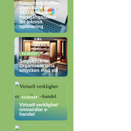
Samarbete mellan
utvecklare och
SEO-byrå som
framgångsfaktor
för teknisk
optimering
å
KUNSKAP
Smyckeskrin:
Organisera dina
smycken med stil
KUNSKAP
Virtuell verklighet
omvandlar e-
handel