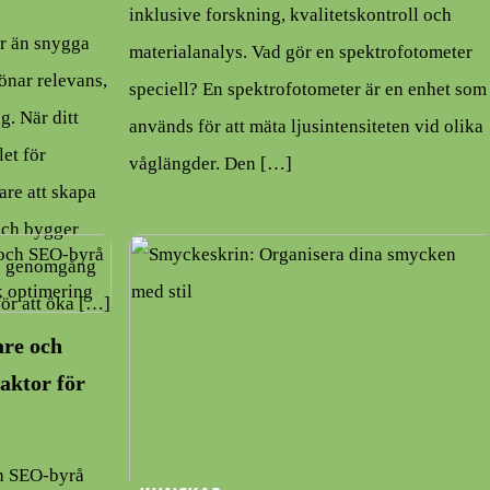
inklusive forskning, kvalitetskontroll och
er än snygga
materialanalys. Vad gör en spektrofotometer
önar relevans,
speciell? En spektrofotometer är en enhet som
. När ditt
används för att mäta ljusintensiteten vid olika
let för
våglängder. Den […]
are att skapa
 och bygger
 en genomgång
ör att öka […]
are och
aktor för
h SEO-byrå