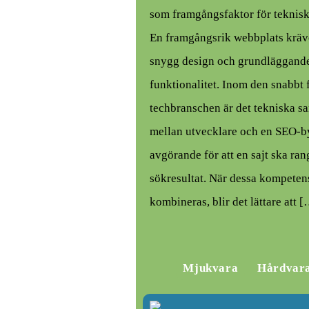
som framgångsfaktor för teknis
En framgångsrik webbplats kräv
snygg design och grundläggand
funktionalitet. Inom den snabbt 
techbranschen är det tekniska s
mellan utvecklare och en SEO-by
avgörande för att en sajt ska ran
sökresultat. När dessa kompeten
kombineras, blir det lättare att 
Mjukvara
Hårdvar