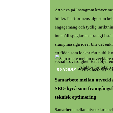
Att växa på Instagram kräver m
bilder. Plattformens algoritm bel
engagemang och tydlig inriktning
innehåll speglar en strategi i stäl
slumpmässiga idéer blir det enkl
ett flöde som lockar rätt publik
social trovärdighet. Här följer
KUNSKAP
av de mest effektiva metoderna f
Samarbete mellan utveckl
SEO-byrå som framgångsf
teknisk optimering
Samarbete mellan utvecklare oc