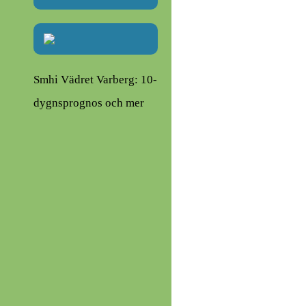
Smhi Vädret Varberg: 10-
dygnsprognos och mer