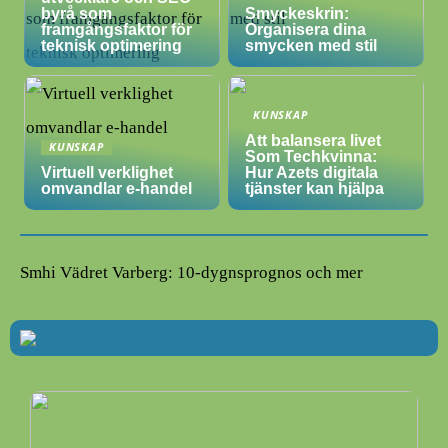
byrå som
Smyckeskrin:
framgångsfaktor för
Organisera dina
teknisk optimering
smycken med stil
KUNSKAP
Att balansera livet
KUNSKAP
Som Techkvinna:
Virtuell verklighet
Hur Azets digitala
omvandlar e-handel
tjänster kan hjälpa
Smhi Vädret Varberg: 10-dygnsprognos och mer