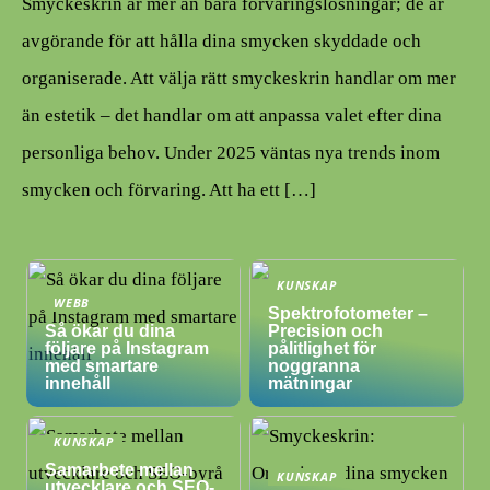
Smyckeskrin är mer än bara förvaringslösningar; de är
avgörande för att hålla dina smycken skyddade och
organiserade. Att välja rätt smyckeskrin handlar om mer
än estetik – det handlar om att anpassa valet efter dina
personliga behov. Under 2025 väntas nya trends inom
smycken och förvaring. Att ha ett […]
KUNSKAP
WEBB
Spektrofotometer –
Så ökar du dina
Precision och
följare på Instagram
pålitlighet för
med smartare
noggranna
innehåll
mätningar
KUNSKAP
Samarbete mellan
KUNSKAP
utvecklare och SEO-