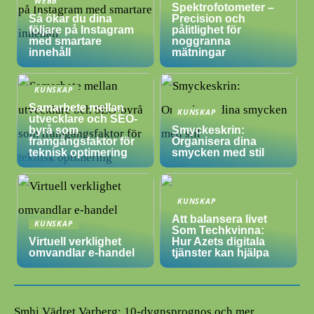
WEBB
Spektrofotometer –
Så ökar du dina
Precision och
följare på Instagram
pålitlighet för
med smartare
noggranna
innehåll
mätningar
KUNSKAP
Samarbete mellan
KUNSKAP
utvecklare och SEO-
byrå som
Smyckeskrin:
framgångsfaktor för
Organisera dina
teknisk optimering
smycken med stil
KUNSKAP
Att balansera livet
KUNSKAP
Som Techkvinna:
Virtuell verklighet
Hur Azets digitala
omvandlar e-handel
tjänster kan hjälpa
Smhi Vädret Varberg: 10-dygnsprognos och mer