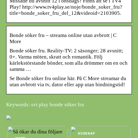
Missade du avsnitt 12 i onsdags? Finns att se i TV4
Play! http://www.tv4play.se/noje/bonde_soker_fru?
title=bonde_soker_fru_del_12&videoid=2103905.
Bonde söker fru – streama online utan avbrott | C
More
Bonde söker fru. Reality-TV; 2 säsonger; 28 avsnitt;
0+. Varma möten, skratt och romantik. Följ
kärlekstörstande bönder, som alla drömmer om en och
samma …
Se Bonde söker fru online här. På C More streamar du
utan avbrott via tv, dator eller app utan bindningstid!
Keywords: svt play bonde söker fru
KUNSKAP