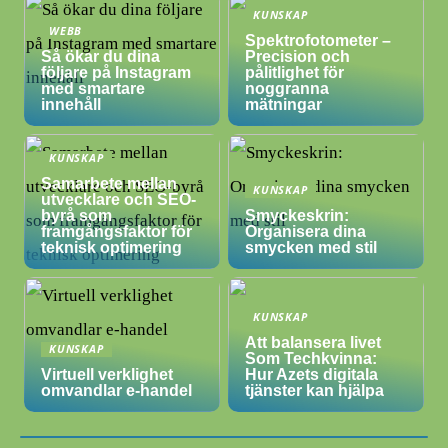
KUNSKAP
WEBB
Spektrofotometer –
Så ökar du dina
Precision och
följare på Instagram
pålitlighet för
med smartare
noggranna
innehåll
mätningar
KUNSKAP
Samarbete mellan
KUNSKAP
utvecklare och SEO-
byrå som
Smyckeskrin:
framgångsfaktor för
Organisera dina
teknisk optimering
smycken med stil
KUNSKAP
Att balansera livet
KUNSKAP
Som Techkvinna:
Virtuell verklighet
Hur Azets digitala
omvandlar e-handel
tjänster kan hjälpa