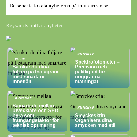
De senaste lokala nyheterna på falukuriren.se
Keywords: rättvik nyheter
KUNSKAP
WEBB
Spektrofotometer –
Så ökar du dina
Precision och
följare på Instagram
pålitlighet för
med smartare
noggranna
innehåll
mätningar
KUNSKAP
Samarbete mellan
KUNSKAP
utvecklare och SEO-
byrå som
Smyckeskrin:
framgångsfaktor för
Organisera dina
teknisk optimering
smycken med stil