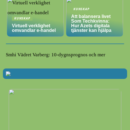
KUNSKAP
Att balansera livet
KUNSKAP
Som Techkvinna:
Virtuell verklighet
Hur Azets digitala
omvandlar e-handel
tjänster kan hjälpa
Smhi Vädret Varberg: 10-dygnsprognos och mer