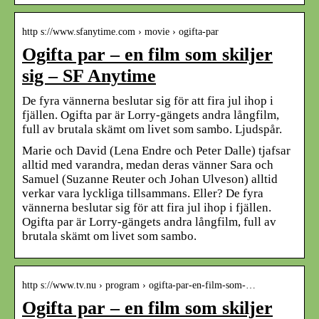
http s://www.sfanytime.com › movie › ogifta-par
Ogifta par – en film som skiljer
sig – SF Anytime
De fyra vännerna beslutar sig för att fira jul ihop i
fjällen. Ogifta par är Lorry-gängets andra långfilm,
full av brutala skämt om livet som sambo. Ljudspår.
Marie och David (Lena Endre och Peter Dalle) tjafsar
alltid med varandra, medan deras vänner Sara och
Samuel (Suzanne Reuter och Johan Ulveson) alltid
verkar vara lyckliga tillsammans. Eller? De fyra
vännerna beslutar sig för att fira jul ihop i fjällen.
Ogifta par är Lorry-gängets andra långfilm, full av
brutala skämt om livet som sambo.
http s://www.tv.nu › program › ogifta-par-en-film-som-…
Ogifta par – en film som skiljer