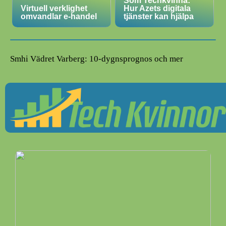
Som Techkvinna:
Virtuell verklighet
Hur Azets digitala
omvandlar e-handel
tjänster kan hjälpa
Smhi Vädret Varberg: 10-dygnsprognos och mer