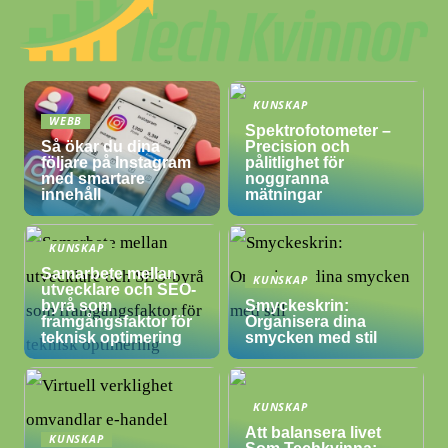
KUNSKAP
WEBB
Spektrofotometer –
Så ökar du dina
Precision och
följare på Instagram
pålitlighet för
med smartare
noggranna
innehåll
mätningar
KUNSKAP
Samarbete mellan
KUNSKAP
utvecklare och SEO-
byrå som
Smyckeskrin:
framgångsfaktor för
Organisera dina
teknisk optimering
smycken med stil
KUNSKAP
Att balansera livet
KUNSKAP