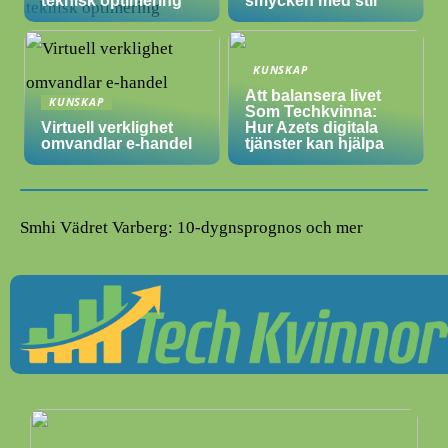
teknisk optimering
smycken med stil
KUNSKAP
Att balansera livet
KUNSKAP
Som Techkvinna:
Virtuell verklighet
Hur Azets digitala
omvandlar e-handel
tjänster kan hjälpa
Smhi Vädret Varberg: 10-dygnsprognos och mer