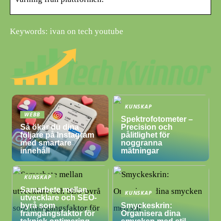
Keywords: ivan on tech youtube
KUNSKAP
WEBB
Spektrofotometer –
Så ökar du dina
Precision och
följare på Instagram
pålitlighet för
med smartare
noggranna
innehåll
mätningar
KUNSKAP
Samarbete mellan
KUNSKAP
utvecklare och SEO-
byrå som
Smyckeskrin:
framgångsfaktor för
Organisera dina