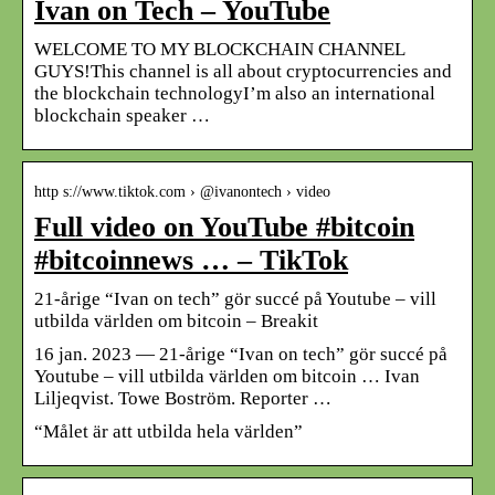
Ivan on Tech – YouTube
WELCOME TO MY BLOCKCHAIN CHANNEL
GUYS!This channel is all about cryptocurrencies and
the blockchain technologyI’m also an international
blockchain speaker …
http s://www.tiktok.com › @ivanontech › video
Full video on YouTube #bitcoin
#bitcoinnews … – TikTok
21-årige “Ivan on tech” gör succé på Youtube – vill
utbilda världen om bitcoin – Breakit
16 jan. 2023 — 21-årige “Ivan on tech” gör succé på
Youtube – vill utbilda världen om bitcoin … Ivan
Liljeqvist. Towe Boström. Reporter …
“Målet är att utbilda hela världen”