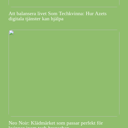
Att balansera livet Som Techkvinna: Hur Azets
digitala tjänster kan hjälpa
Neo Noir: Klädmärket som passar perfekt för
kvinnor inom tech-branschen