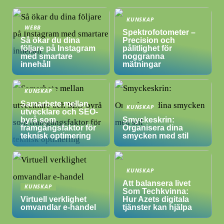
KUNSKAP
WEBB
Spektrofotometer –
Så ökar du dina
Precision och
följare på Instagram
pålitlighet för
med smartare
noggranna
innehåll
mätningar
KUNSKAP
Samarbete mellan
KUNSKAP
utvecklare och SEO-
byrå som
Smyckeskrin:
framgångsfaktor för
Organisera dina
teknisk optimering
smycken med stil
KUNSKAP
Att balansera livet
KUNSKAP
Som Techkvinna:
Virtuell verklighet
Hur Azets digitala
omvandlar e-handel
tjänster kan hjälpa