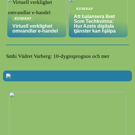
KUNSKAP
Att balansera livet
KUNSKAP
Som Techkvinna:
Virtuell verklighet
Hur Azets digitala
omvandlar e-handel
tjänster kan hjälpa
Smhi Vädret Varberg: 10-dygnsprognos och mer