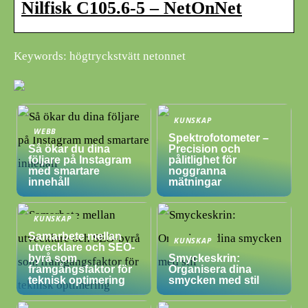
Nilfisk C105.6-5 – NetOnNet
Keywords: högtryckstvätt netonnet
KUNSKAP
WEBB
Spektrofotometer –
Så ökar du dina
Precision och
följare på Instagram
pålitlighet för
med smartare
noggranna
innehåll
mätningar
KUNSKAP
Samarbete mellan
KUNSKAP
utvecklare och SEO-
byrå som
Smyckeskrin:
framgångsfaktor för
Organisera dina
teknisk optimering
smycken med stil