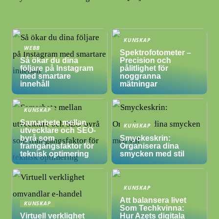
KUNSKAP
WEBB
Spektrofotometer –
Så ökar du dina
Precision och
följare på Instagram
pålitlighet för
med smartare
noggranna
innehåll
mätningar
KUNSKAP
Samarbete mellan
KUNSKAP
utvecklare och SEO-
byrå som
Smyckeskrin:
framgångsfaktor för
Organisera dina
teknisk optimering
smycken med stil
KUNSKAP
Att balansera livet
KUNSKAP
Som Techkvinna:
Virtuell verklighet
Hur Azets digitala