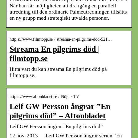
När han får möjligheten att dra igång en parallell
utredning till den ordinarie Palmeutredningen tillsätts
en ny grupp med strategiskt utvalda personer.
http s://www.filmtopp.se › streama-en-pilgrims-död-521…
Streama En pilgrims död |
filmtopp.se
Hitta vart du kan streama En pilgrims död på
filmtopp.se.
http s://www.aftonbladet.se › Nöje › TV
Leif GW Persson ångrar ”En
pilgrims död” – Aftonbladet
Leif GW Persson ångrar ”En pilgrims död”
12 nov. 2013 — Leif GW Persson ångrar serien “En