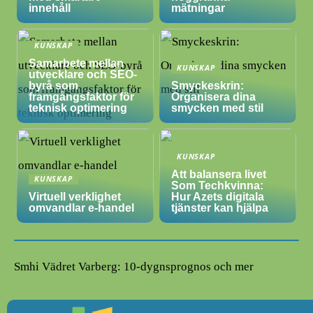
innehåll
mätningar
KUNSKAP
Samarbete mellan
KUNSKAP
utvecklare och SEO-
byrå som
Smyckeskrin:
framgångsfaktor för
Organisera dina
teknisk optimering
smycken med stil
KUNSKAP
Att balansera livet
KUNSKAP
Som Techkvinna:
Virtuell verklighet
Hur Azets digitala
omvandlar e-handel
tjänster kan hjälpa
Smhi Vädret Varberg: 10-dygnsprognos och mer