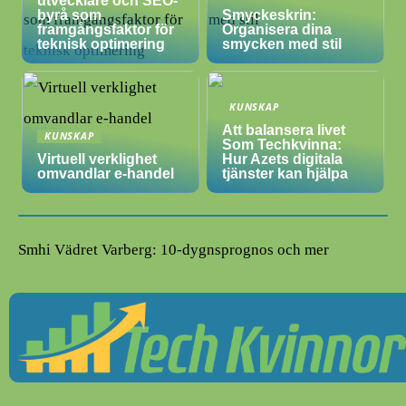
utvecklare och SEO-
byrå som
Smyckeskrin:
framgångsfaktor för
Organisera dina
teknisk optimering
smycken med stil
KUNSKAP
Att balansera livet
KUNSKAP
Som Techkvinna:
Virtuell verklighet
Hur Azets digitala
omvandlar e-handel
tjänster kan hjälpa
Smhi Vädret Varberg: 10-dygnsprognos och mer