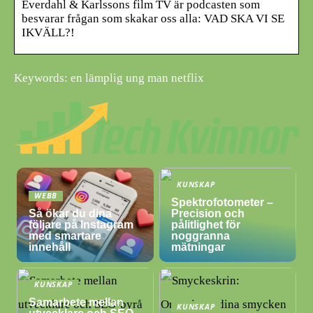
Everdahl & Karlssons film TV är podcasten som
besvarar frågan som skakar oss alla: VAD SKA VI SE
IKVÄLL?!
Keywords: en lämplig ung man netflix
KUNSKAP
WEBB
Spektrofotometer –
Så ökar du dina
Precision och
följare på Instagram
pålitlighet för
med smartare
noggranna
innehåll
mätningar
KUNSKAP
Samarbete mellan
KUNSKAP