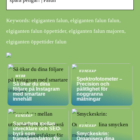
spara pengar! | Falun
Keywords: elgiganten falun, elgiganten falun falun,
elgiganten falun öppettider, elgiganten falun majoren,
elgiganten öppettider falun
KUNSKAP
WEBB
Spektrofotometer –
Så ökar du dina
Precision och
följare på Instagram
pålitlighet för
med smartare
noggranna
innehåll
mätningar
KUNSKAP
Samarbete mellan
KUNSKAP
utvecklare och SEO-
byrå som
Smyckeskrin:
framgångsfaktor för
Organisera dina