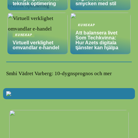
teknisk optimering
smycken med stil
KUNSKAP
Att balansera livet
KUNSKAP
Som Techkvinna:
Virtuell verklighet
Hur Azets digitala
omvandlar e-handel
tjänster kan hjälpa
Smhi Vädret Varberg: 10-dygnsprognos och mer