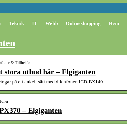
a
Teknik
IT
Webb
Onlineshopping
Hem
nten
ofoner & Tillbehör
t stora utbud här – Elgiganten
eringar på ett enkelt sätt med diktafonen ICD-BX140 …
afoner
PX370 – Elgiganten