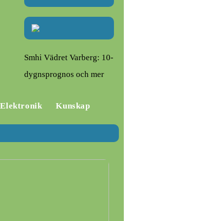
Smhi Vädret Varberg: 10-
dygnsprognos och mer
Elektronik
Kunskap