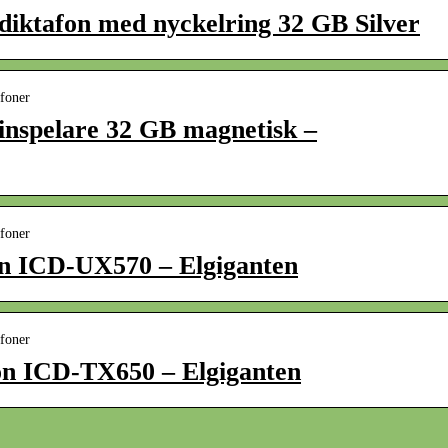
-diktafon med nyckelring 32 GB Silver
afoner
tinspelare 32 GB magnetisk –
afoner
fon ICD-UX570 – Elgiganten
afoner
fon ICD-TX650 – Elgiganten