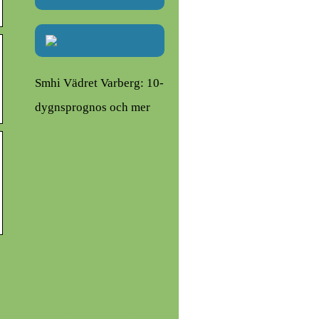
Smhi Vädret Varberg: 10-
dygnsprognos och mer