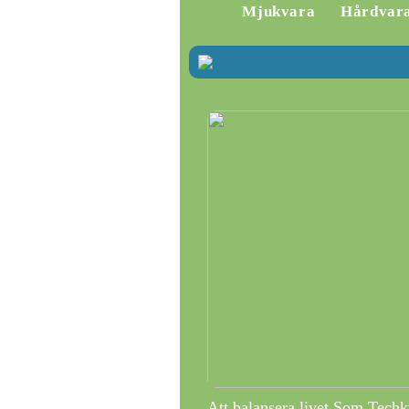
Mjukvara
Hårdvar
Att balansera livet Som Techk