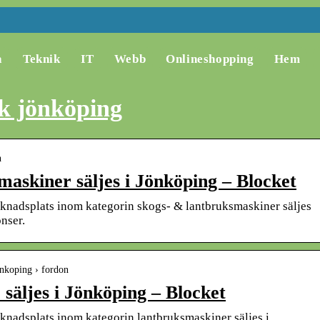
a
Teknik
IT
Webb
Onlineshopping
Hem
uk jönköping
n
askiner säljes i Jönköping – Blocket
rknadsplats inom kategorin skogs- & lantbruksmaskiner säljes
nser.
onkoping › fordon
säljes i Jönköping – Blocket
rknadsplats inom kategorin lantbruksmaskiner säljes i