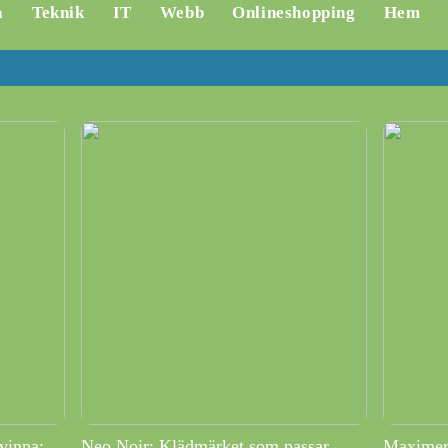
a
Teknik
IT
Webb
Onlineshopping
Hem
vinna:
Neo Noir: Klädmärket som passar
Maximera