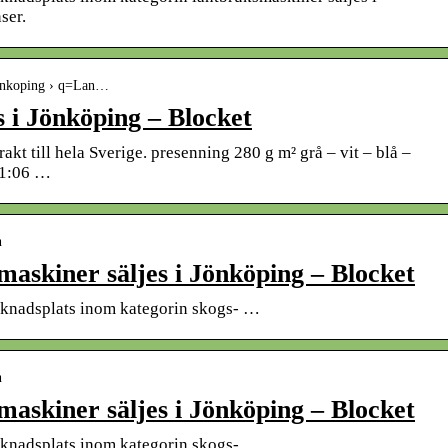
ser.
 jonkoping › q=Lan…
 i Jönköping – Blocket
akt till hela Sverige. presenning 280 g m² grå – vit – blå –
11:06 …
n
askiner säljes i Jönköping – Blocket
arknadsplats inom kategorin skogs- …
n
askiner säljes i Jönköping – Blocket
arknadsplats inom kategorin skogs- …